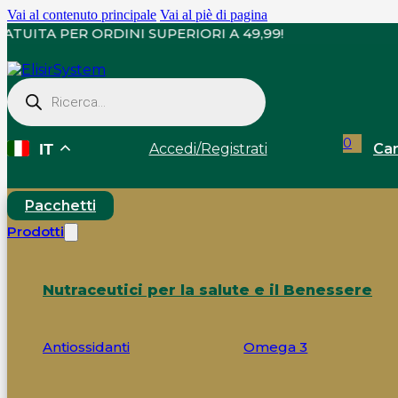
Vai al contenuto principale
Vai al piè di pagina
NA GRATUITA PER ORDINI SUPERIORI A 49,99!
Ricerca
prodotti
0
Accedi
/
Registrati
Car
IT
Pacchetti
Prodotti
Nutraceutici per la salute e il Benessere
Antiossidanti
Omega 3