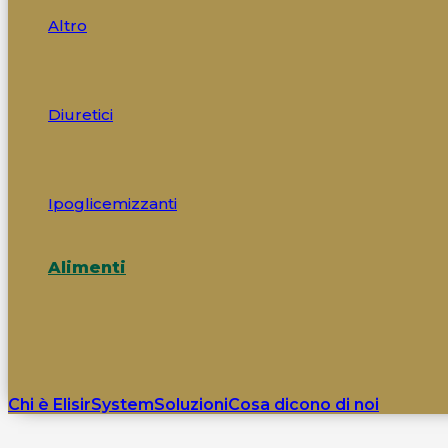
Altro
Diuretici
Ipoglicemizzanti
Alimenti
Chi è ElisirSystem
Soluzioni
Cosa dicono di noi