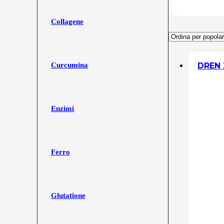
Collagene
DREN 
Curcumina
Enzimi
Ferro
Glutatione