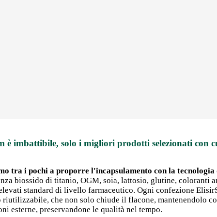
m è imbattibile, solo i migliori prodotti selezionati con c
mo tra i pochi a proporre l'incapsulamento con la tecnologia d
nza biossido di titanio, OGM, soia, lattosio, glutine, coloranti art
 elevati standard di livello farmaceutico. Ogni confezione Elisi
po riutilizzabile, che non solo chiude il flacone, mantenendolo 
ni esterne, preservandone le qualità nel tempo.