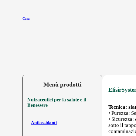
Casa
Menù prodotti
ElisirSyste
Nutraceutici per la salute e il
Benessere
Tecnica: sia
• Purezza: Se
• Sicurezza:
Antiossidanti
sotto il tap
contaminazio