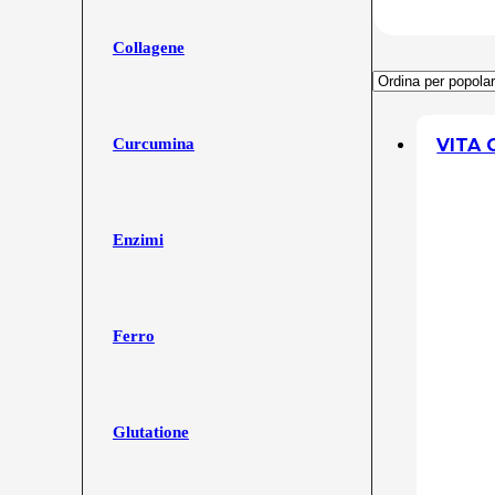
Collagene
VITA 
Curcumina
Enzimi
Ferro
Glutatione