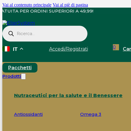
Vai al contenuto principale
Vai al piè di pagina
GNA GRATUITA PER ORDINI SUPERIORI A 49,99!
Ricerca
prodotti
0
Accedi
/
Registrati
Car
IT
Pacchetti
Prodotti
Nutraceutici per la salute e il Benessere
Antiossidanti
Omega 3