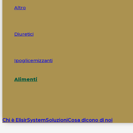
Altro
Diuretici
Ipoglicemizzanti
Alimenti
Chi è ElisirSystem
Soluzioni
Cosa dicono di noi