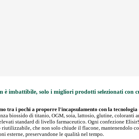
m è imbattibile, solo i migliori prodotti selezionati con c
mo tra i pochi a proporre l'incapsulamento con la tecnologia d
nza biossido di titanio, OGM, soia, lattosio, glutine, coloranti art
 elevati standard di livello farmaceutico. Ogni confezione Elisi
po riutilizzabile, che non solo chiude il flacone, mantenendolo 
ni esterne, preservandone le qualità nel tempo.