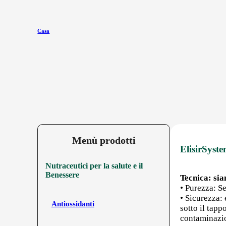
Casa
Menù prodotti
ElisirSyste
Nutraceutici per la salute e il
Benessere
Tecnica: sia
• Purezza: Se
• Sicurezza:
Antiossidanti
sotto il tap
contaminazio