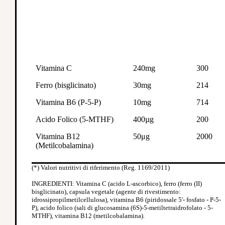
Vitamina C
240mg
300
Ferro (bisglicinato)
30mg
214
Vitamina B6 (P-5-P)
10mg
714
Acido Folico (5-MTHF)
400µg
200
Vitamina B12
50μg
2000
(Metilcobalamina)
(*) Valori nutritivi di riferimento (Reg. 1169/2011)
INGREDIENTI: Vitamina C (acido L-ascorbico), ferro (ferro (II)
bisglicinato), capsula vegetale (agente di rivestimento:
idrossipropilmetilcellulosa), vitamina B6 (piridossale 5'- fosfato - P-5-
P), acido folico (sali di glucosamina (6S)-5-metiltetraidrofolato - 5-
MTHF), vitamina B12 (metilcobalamina).