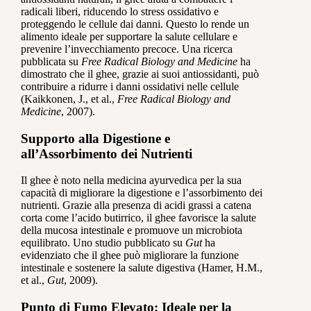
radicali liberi, riducendo lo stress ossidativo e
proteggendo le cellule dai danni. Questo lo rende un
alimento ideale per supportare la salute cellulare e
prevenire l’invecchiamento precoce. Una ricerca
pubblicata su
Free Radical Biology and Medicine
ha
dimostrato che il ghee, grazie ai suoi antiossidanti, può
contribuire a ridurre i danni ossidativi nelle cellule
(Kaikkonen, J., et al.,
Free Radical Biology and
Medicine
, 2007).
Supporto alla Digestione e
all’Assorbimento dei Nutrienti
Il ghee è noto nella medicina ayurvedica per la sua
capacità di migliorare la digestione e l’assorbimento dei
nutrienti. Grazie alla presenza di acidi grassi a catena
corta come l’acido butirrico, il ghee favorisce la salute
della mucosa intestinale e promuove un microbiota
equilibrato. Uno studio pubblicato su
Gut
ha
evidenziato che il ghee può migliorare la funzione
intestinale e sostenere la salute digestiva (Hamer, H.M.,
et al.,
Gut
, 2009).
Punto di Fumo Elevato: Ideale per la