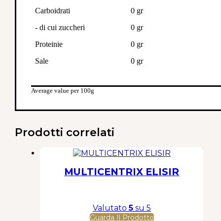
Carboidrati
0 gr
- di cui zuccheri
0 gr
Proteinie
0 gr
Sale
0 gr
Average value per 100g
Prodotti correlati
MULTICENTRIX ELISIR
Valutato
5
su 5
Guarda Il Prodotto