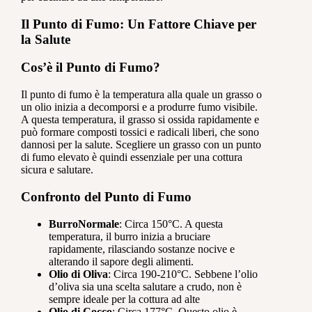
Il Punto di Fumo: Un Fattore Chiave per
la Salute
Cos’è il Punto di Fumo?
Il punto di fumo è la temperatura alla quale un grasso o
un olio inizia a decomporsi e a produrre fumo visibile.
A questa temperatura, il grasso si ossida rapidamente e
può formare composti tossici e radicali liberi, che sono
dannosi per la salute. Scegliere un grasso con un punto
di fumo elevato è quindi essenziale per una cottura
sicura e salutare.
Confronto del Punto di Fumo
Burro
Normale
: Circa 150°C. A questa
temperatura, il burro inizia a bruciare
rapidamente, rilasciando sostanze nocive e
alterando il sapore degli alimenti.
Olio di Oliva
: Circa 190-210°C. Sebbene l’olio
d’oliva sia una scelta salutare a crudo, non è
sempre ideale per la cottura ad alte
Olio di Cocco
: Circa 177°C. Questo olio è