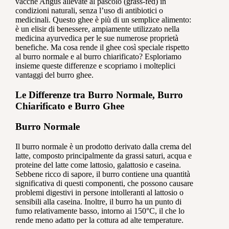
vacche Angus allevate al pascolo (grass-fed) in
condizioni naturali, senza l’uso di antibiotici o
medicinali. Questo ghee è più di un semplice alimento:
è un elisir di benessere, ampiamente utilizzato nella
medicina ayurvedica per le sue numerose proprietà
benefiche. Ma cosa rende il ghee così speciale rispetto
al burro normale e al burro chiarificato? Esploriamo
insieme queste differenze e scopriamo i molteplici
vantaggi del burro ghee.
Le Differenze tra Burro Normale, Burro
Chiarificato e Burro Ghee
Burro Normale
Il burro normale è un prodotto derivato dalla crema del
latte, composto principalmente da grassi saturi, acqua e
proteine del latte come lattosio, galattosio e caseina.
Sebbene ricco di sapore, il burro contiene una quantità
significativa di questi componenti, che possono causare
problemi digestivi in persone intolleranti al lattosio o
sensibili alla caseina. Inoltre, il burro ha un punto di
fumo relativamente basso, intorno ai 150°C, il che lo
rende meno adatto per la cottura ad alte temperature.