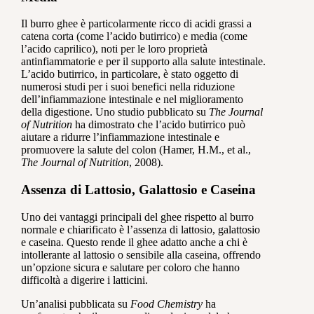
Il burro ghee è particolarmente ricco di acidi grassi a
catena corta (come l’acido butirrico) e media (come
l’acido caprilico), noti per le loro proprietà
antinfiammatorie e per il supporto alla salute intestinale.
L’acido butirrico, in particolare, è stato oggetto di
numerosi studi per i suoi benefici nella riduzione
dell’infiammazione intestinale e nel miglioramento
della digestione. Uno studio pubblicato su
The Journal
of Nutrition
ha dimostrato che l’acido butirrico può
aiutare a ridurre l’infiammazione intestinale e
promuovere la salute del colon (Hamer, H.M., et al.,
The Journal of Nutrition
, 2008).
Assenza di Lattosio, Galattosio e Caseina
Uno dei vantaggi principali del ghee rispetto al burro
normale e chiarificato è l’assenza di lattosio, galattosio
e caseina. Questo rende il ghee adatto anche a chi è
intollerante al lattosio o sensibile alla caseina, offrendo
un’opzione sicura e salutare per coloro che hanno
difficoltà a digerire i latticini.
Un’analisi pubblicata su
Food Chemistry
ha