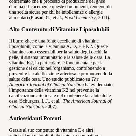
confermato che il processo di produzione del ghee
elimina efficacemente queste componenti, rendendolo
una scelta sicura per chi ha intolleranze o allergie
alimentari (Prasad, C., et al.,
Food Chemistry
, 2011).
Alto Contenuto di Vitamine Liposolubili
Il burro ghee è una fonte eccellente di vitamine
liposolubili, come la vitamina A, D, E e K2. Queste
vitamine sono essenziali per la salute degli occhi, la
pelle, il sistema immunitario e la salute delle ossa. La
vitamina K2, in particolare, è fondamentale per la
gestione del calcio nell’organismo, contribuendo a
prevenire la calcificazione arteriosa e promuovendo la
salute delle ossa. Uno studio pubblicato su
The
American Journal of Clinical Nutrition
ha evidenziato
l’importanza della vitamina K2 nel prevenire la
calcificazione arteriosa e nel mantenere la salute delle
ossa (Schurgers, L.J., et al.,
The American Journal of
Clinical Nutrition
, 2007).
Antiossidanti Potenti
Grazie al suo contenuto di vitamina E e altri
antiossidanti naturali, il ghee aiuta a combattere i