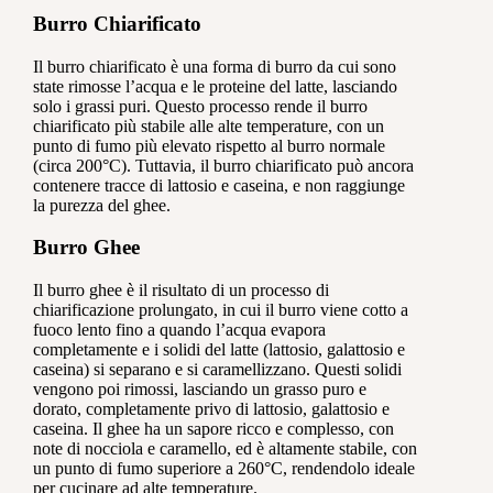
Burro Chiarificato
Il burro chiarificato è una forma di burro da cui sono
state rimosse l’acqua e le proteine del latte, lasciando
solo i grassi puri. Questo processo rende il burro
chiarificato più stabile alle alte temperature, con un
punto di fumo più elevato rispetto al burro normale
(circa 200°C). Tuttavia, il burro chiarificato può ancora
contenere tracce di lattosio e caseina, e non raggiunge
la purezza del ghee.
Burro Ghee
Il burro ghee è il risultato di un processo di
chiarificazione prolungato, in cui il burro viene cotto a
fuoco lento fino a quando l’acqua evapora
completamente e i solidi del latte (lattosio, galattosio e
caseina) si separano e si caramellizzano. Questi solidi
vengono poi rimossi, lasciando un grasso puro e
dorato, completamente privo di lattosio, galattosio e
caseina. Il ghee ha un sapore ricco e complesso, con
note di nocciola e caramello, ed è altamente stabile, con
un punto di fumo superiore a 260°C, rendendolo ideale
per cucinare ad alte temperature.