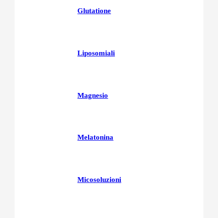
Glutatione
Liposomiali
Magnesio
Melatonina
Micosoluzioni