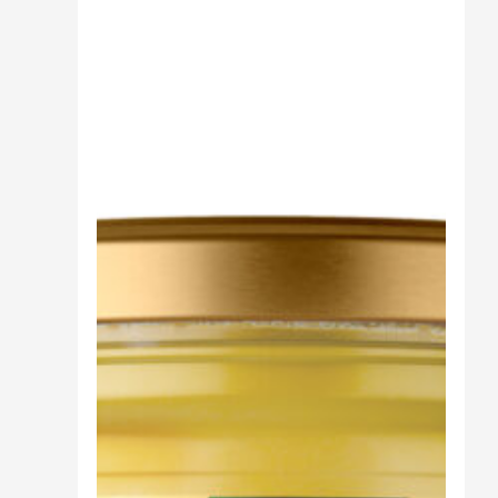
Sali minerali
Supporto Reni
Dimagrimento naturale
Ipoglicemizzanti
Diuretici Naturali
Termogenici
Altro