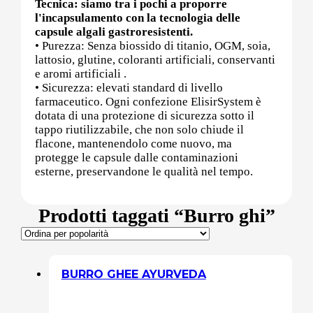
Tecnica: siamo tra i pochi a proporre
l'incapsulamento con la tecnologia delle
capsule algali gastroresistenti.
Post (PCT)
• Purezza: Senza biossido di titanio, OGM, soia,
lattosio, glutine, coloranti artificiali, conservanti
e aromi artificiali .
• Sicurezza: elevati standard di livello
farmaceutico. Ogni confezione ElisirSystem è
Post Workout
dotata di una protezione di sicurezza sotto il
tappo riutilizzabile, che non solo chiude il
flacone, mantenendolo come nuovo, ma
protegge le capsule dalle contaminazioni
Pre-Workout
esterne, preservandone le qualità nel tempo.
Prodotti taggati “Burro ghi”
Prostata
BURRO GHEE AYURVEDA
Proteine