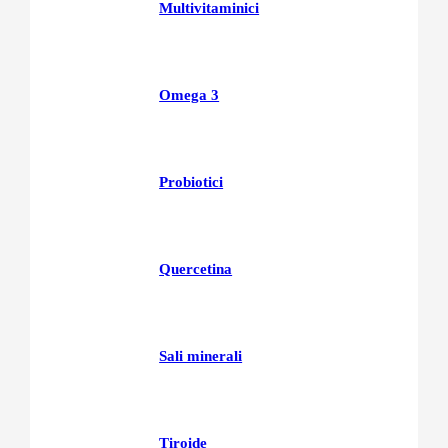
Multivitaminici
Omega 3
Probiotici
Quercetina
Sali minerali
Tiroide