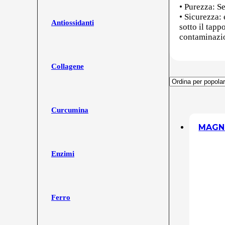
• Purezza: Se
• Sicurezza:
Antiossidanti
sotto il tap
contaminazio
Collagene
Curcumina
MAGNE
Enzimi
Ferro