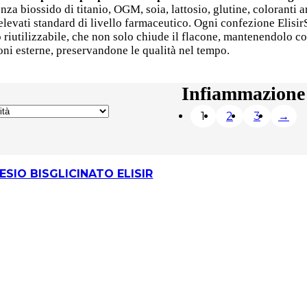
nza biossido di titanio, OGM, soia, lattosio, glutine, coloranti art
 elevati standard di livello farmaceutico. Ogni confezione Elisi
po riutilizzabile, che non solo chiude il flacone, mantenendolo 
ni esterne, preservandone le qualità nel tempo.
Infiammazione
1
2
3
→
SIO BISGLICINATO ELISIR