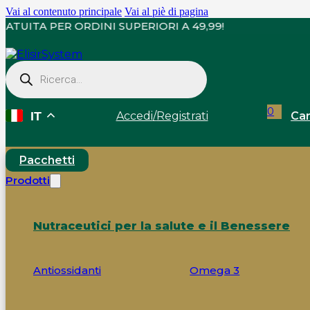
Vai al contenuto principale
Vai al piè di pagina
EGNA GRATUITA PER ORDINI SUPERIORI A 49,99!
Ricerca
prodotti
0
Accedi
/
Registrati
Car
IT
Pacchetti
Prodotti
Nutraceutici per la salute e il Benessere
Antiossidanti
Omega 3