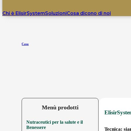
Chi è ElisirSystem
Soluzioni
Cosa dicono di noi
Casa
Menù prodotti
ElisirSyste
Nutraceutici per la salute e il
Benessere
Tecnica: sia