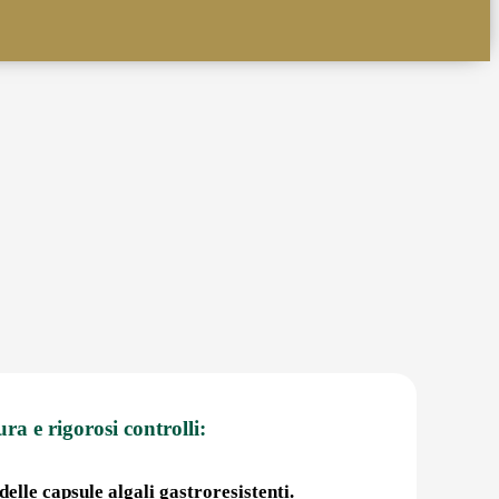
ura e rigorosi controlli:
elle capsule algali gastroresistenti.