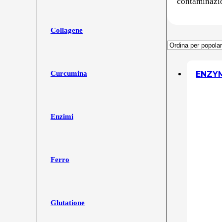
contaminazio
Collagene
ENZYM
Curcumina
Enzimi
Ferro
Glutatione