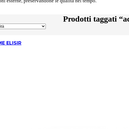
ni esterne, preservandone le qualità nel tempo.
Prodotti taggati “a
E ELISIR