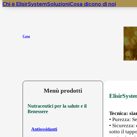
Chi è ElisirSystem
Soluzioni
Cosa dicono di noi
Casa
Menù prodotti
ElisirSyste
Nutraceutici per la salute e il
Benessere
Tecnica: sia
• Purezza: Se
• Sicurezza:
Antiossidanti
sotto il tap