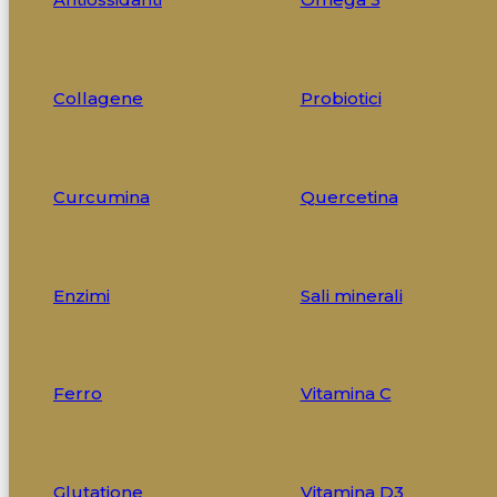
Collagene
Probiotici
Curcumina
Quercetina
Enzimi
Sali minerali
Ferro
Vitamina C
Glutatione
Vitamina D3