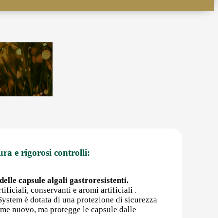
ura e rigorosi controlli:
elle capsule algali gastroresistenti.
ificiali, conservanti e aromi artificiali .
rSystem è dotata di una protezione di sicurezza
come nuovo, ma protegge le capsule dalle