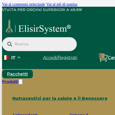
Vai al contenuto principale
Vai al piè di pagina
NSEGNA GRATUITA PER ORDINI SUPERIORI A 49,99!
Ricerca
prodotti
0
Accedi
/
Registrati
Car
IT
Pacchetti
Prodotti
Nutraceutici per la salute e il Benessere
Antiossidanti
Omega 3