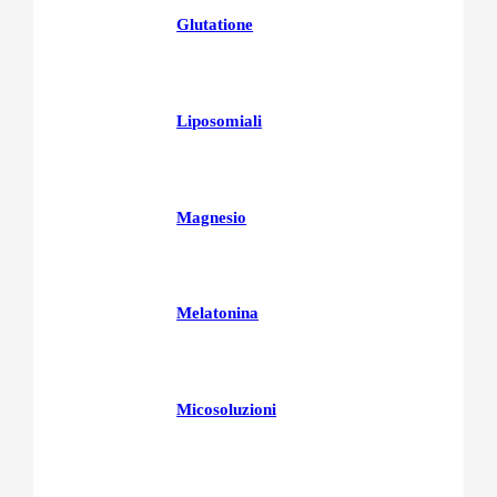
Glutatione
Liposomiali
Magnesio
Melatonina
Micosoluzioni