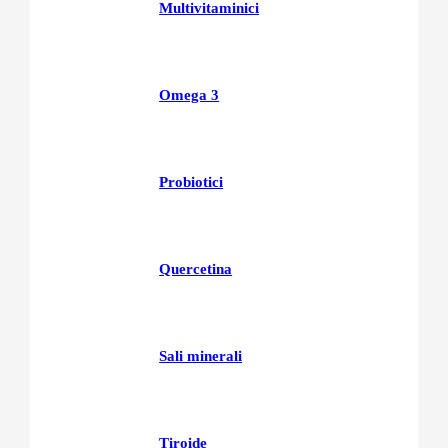
Multivitaminici
Omega 3
Probiotici
Quercetina
Sali minerali
Tiroide