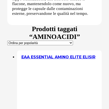
flacone, mantenendolo come nuovo, ma
protegge le capsule dalle contaminazioni
Sali minerali
esterne, preservandone le qualità nel tempo.
Prodotti taggati
Supporto Reni
“AMINOACIDI”
Dimagrimento naturale
EAA ESSENTIAL AMINO ELITE ELISIR
Ipoglicemizzanti
Diuretici Naturali
Termogenici
Altro