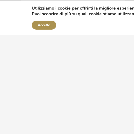
Utilizziamo i cookie per offrirti la migliore esperie
Puoi scoprire di più su quali cookie stiamo utilizza
Guarda Il Prodotto
Accetto
ASSISTENZA
Chi siamo
Cookie policy