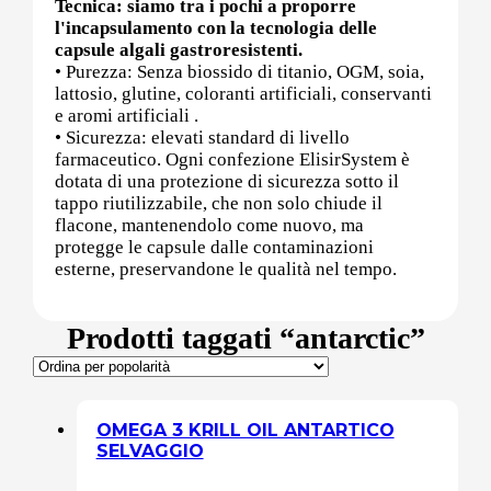
Tecnica: siamo tra i pochi a proporre
l'incapsulamento con la tecnologia delle
capsule algali gastroresistenti.
Post (PCT)
• Purezza: Senza biossido di titanio, OGM, soia,
lattosio, glutine, coloranti artificiali, conservanti
e aromi artificiali .
• Sicurezza: elevati standard di livello
farmaceutico. Ogni confezione ElisirSystem è
Post Workout
dotata di una protezione di sicurezza sotto il
tappo riutilizzabile, che non solo chiude il
flacone, mantenendolo come nuovo, ma
protegge le capsule dalle contaminazioni
Pre-Workout
esterne, preservandone le qualità nel tempo.
Prodotti taggati “antarctic”
Prostata
OMEGA 3 KRILL OIL ANTARTICO
Proteine
SELVAGGIO