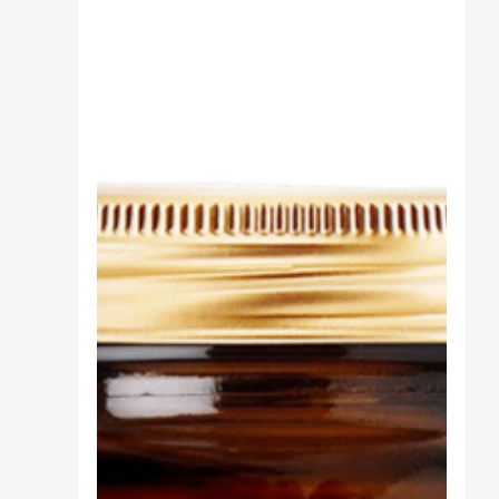
Sali minerali
Supporto Reni
Dimagrimento naturale
Ipoglicemizzanti
Diuretici Naturali
Termogenici
Altro