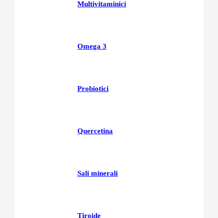
Multivitaminici
Omega 3
Probiotici
Quercetina
Sali minerali
Tiroide