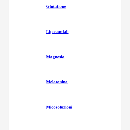
Glutatione
Liposomiali
Magnesio
Melatonina
Micosoluzioni