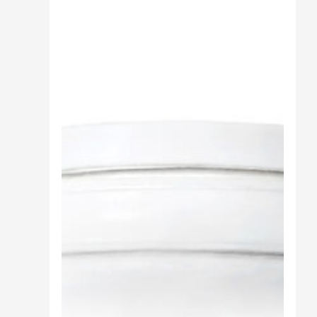
Sali minerali
Supporto Reni
Dimagrimento naturale
Ipoglicemizzanti
Diuretici Naturali
Termogenici
Altro