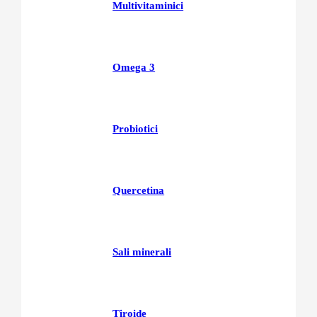
Multivitaminici
Omega 3
Probiotici
Quercetina
Sali minerali
Tiroide