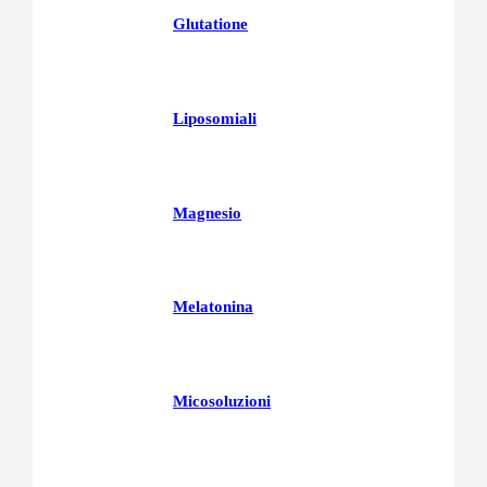
Glutatione
Liposomiali
Magnesio
Melatonina
Micosoluzioni