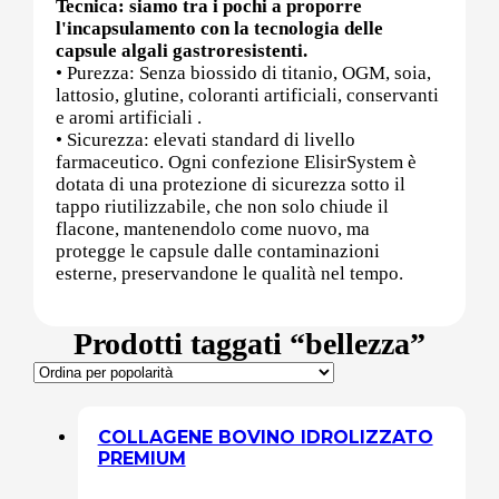
Tecnica: siamo tra i pochi a proporre
l'incapsulamento con la tecnologia delle
capsule algali gastroresistenti.
Post (PCT)
• Purezza: Senza biossido di titanio, OGM, soia,
lattosio, glutine, coloranti artificiali, conservanti
e aromi artificiali .
• Sicurezza: elevati standard di livello
farmaceutico. Ogni confezione ElisirSystem è
Post Workout
dotata di una protezione di sicurezza sotto il
tappo riutilizzabile, che non solo chiude il
flacone, mantenendolo come nuovo, ma
protegge le capsule dalle contaminazioni
Pre-Workout
esterne, preservandone le qualità nel tempo.
Prodotti taggati “bellezza”
Prostata
COLLAGENE BOVINO IDROLIZZATO
Proteine
PREMIUM