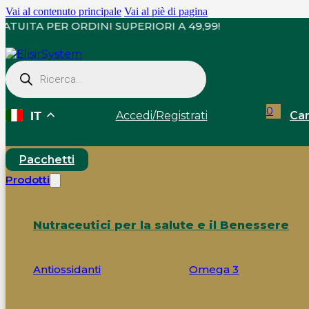
Vai al contenuto principale
Vai al piè di pagina
GNA GRATUITA PER ORDINI SUPERIORI A 49,99!
Ricerca
prodotti
0
Accedi
/
Registrati
Car
IT
Pacchetti
Prodotti
Nutraceutici per la salute e il Benessere
Antiossidanti
Omega 3