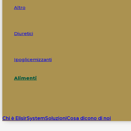
Altro
Diuretici
Ipoglicemizzanti
Alimenti
Chi è ElisirSystem
Soluzioni
Cosa dicono di noi