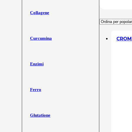
Collagene
CROMO
Curcumina
Enzimi
Ferro
Glutatione