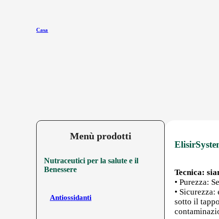
Casa
Menù prodotti
ElisirSyste
Nutraceutici per la salute e il
Benessere
Tecnica: sia
• Purezza: Se
• Sicurezza:
Antiossidanti
sotto il tap
contaminazio