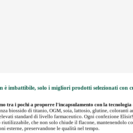
m è imbattibile, solo i migliori prodotti selezionati con c
mo tra i pochi a proporre l'incapsulamento con la tecnologia d
nza biossido di titanio, OGM, soia, lattosio, glutine, coloranti art
 elevati standard di livello farmaceutico. Ogni confezione Elisi
po riutilizzabile, che non solo chiude il flacone, mantenendolo 
ni esterne, preservandone le qualità nel tempo.