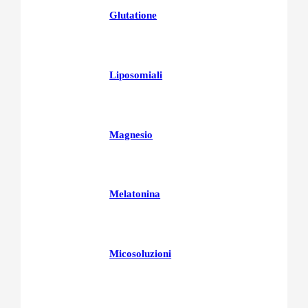
Glutatione
Liposomiali
Magnesio
Melatonina
Micosoluzioni