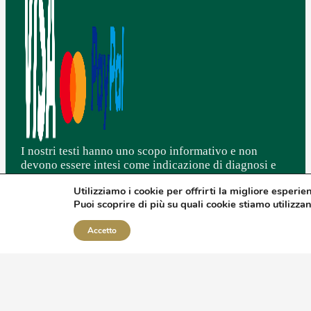
I nostri testi hanno uno scopo informativo e non
devono essere intesi come indicazione di diagnosi e
cura di stati patologici. Non intendono sostituirsi in
Utilizziamo i cookie per offrirti la migliore esperie
alcun modo al parere degli specialisti.
Puoi scoprire di più su quali cookie stiamo utilizza
L'integrazione NON deve essere intesa come sostituto
di una sana e corretta alimentazione associata ad uno
Accetto
stile di vita ottimale.
Crediamo fortemente nella nutraceutica/integrazione e
sui comprovati benefici.
I nostri prodotti sono regolarmente notificati ai vari
ministeri di tutti gli stati in Europa e nel mondo in cui
è autorizzata la commercializzazione.