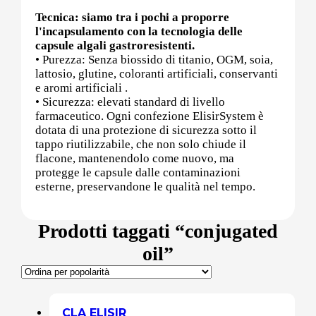
Tecnica: siamo tra i pochi a proporre
l'incapsulamento con la tecnologia delle
Post (PCT)
capsule algali gastroresistenti.
• Purezza: Senza biossido di titanio, OGM, soia,
lattosio, glutine, coloranti artificiali, conservanti
e aromi artificiali .
• Sicurezza: elevati standard di livello
Post Workout
farmaceutico. Ogni confezione ElisirSystem è
dotata di una protezione di sicurezza sotto il
tappo riutilizzabile, che non solo chiude il
flacone, mantenendolo come nuovo, ma
Pre-Workout
protegge le capsule dalle contaminazioni
esterne, preservandone le qualità nel tempo.
Prodotti taggati “conjugated
Prostata
oil”
Proteine
CLA ELISIR