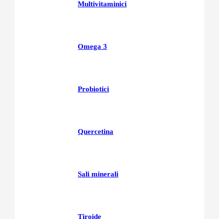
Multivitaminici
Omega 3
Probiotici
Quercetina
Sali minerali
Tiroide