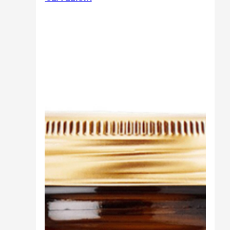
Sali minerali
Supporto Reni
Dimagrimento naturale
Ipoglicemizzanti
Diuretici Naturali
Termogenici
Altro