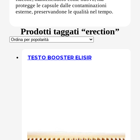
protegge le capsule dalle contaminazioni
esterne, preservandone le qualità nel tempo.
Sali minerali
Prodotti taggati “erection”
Supporto Reni
TESTO BOOSTER ELISIR
Dimagrimento naturale
Ipoglicemizzanti
Diuretici Naturali
Termogenici
Altro