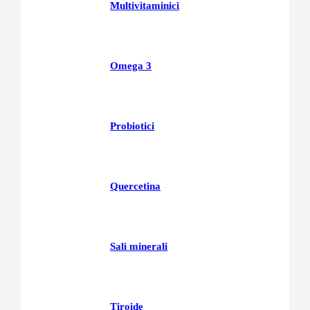
Multivitaminici
Omega 3
Probiotici
Quercetina
Sali minerali
Tiroide