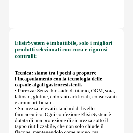
Post (PCT)
ElisirSystem è imbattibile, solo i migliori
Post Workout
prodotti selezionati con cura e rigorosi
controlli:
Pre-Workout
Tecnica: siamo tra i pochi a proporre
l'incapsulamento con la tecnologia delle
capsule algali gastroresistenti.
• Purezza: Senza biossido di titanio, OGM, soia,
Prostata
lattosio, glutine, coloranti artificiali, conservanti
e aromi artificiali .
• Sicurezza: elevati standard di livello
farmaceutico. Ogni confezione ElisirSystem è
dotata di una protezione di sicurezza sotto il
Proteine
tappo riutilizzabile, che non solo chiude il
flacone, mantenendolo come nuovo, ma