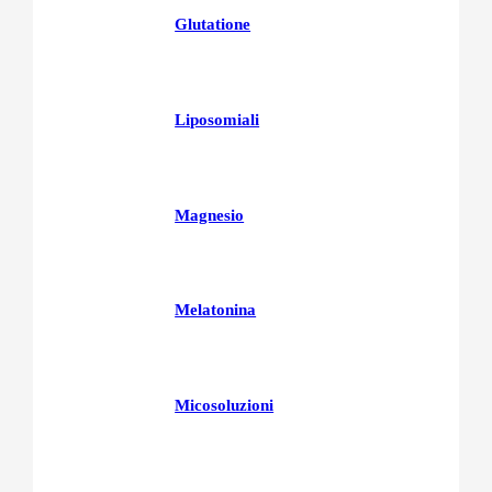
Glutatione
Liposomiali
Magnesio
Melatonina
Micosoluzioni