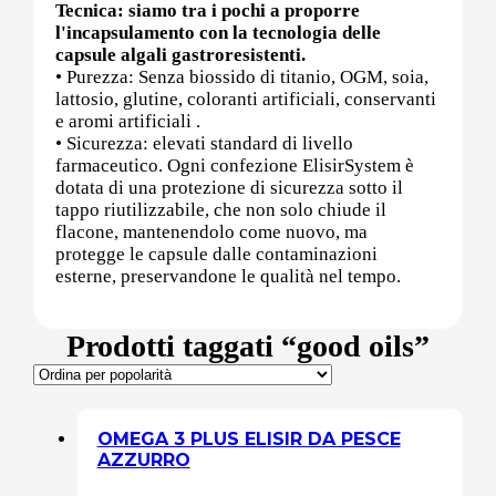
Tecnica: siamo tra i pochi a proporre
l'incapsulamento con la tecnologia delle
Sali minerali
capsule algali gastroresistenti.
• Purezza: Senza biossido di titanio, OGM, soia,
lattosio, glutine, coloranti artificiali, conservanti
e aromi artificiali .
• Sicurezza: elevati standard di livello
Supporto Reni
farmaceutico. Ogni confezione ElisirSystem è
dotata di una protezione di sicurezza sotto il
tappo riutilizzabile, che non solo chiude il
flacone, mantenendolo come nuovo, ma
Dimagrimento naturale
protegge le capsule dalle contaminazioni
esterne, preservandone le qualità nel tempo.
Prodotti taggati “good oils”
Ipoglicemizzanti
Diuretici Naturali
Termogenici
OMEGA 3 PLUS ELISIR DA PESCE
AZZURRO
Altro