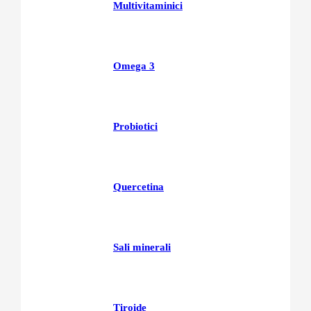
Multivitaminici
Omega 3
Probiotici
Quercetina
Sali minerali
Tiroide