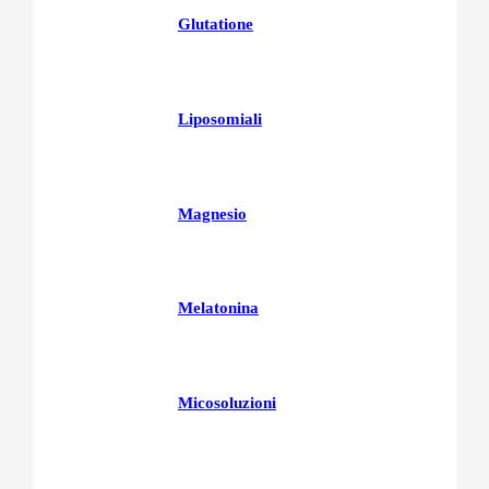
Glutatione
Liposomiali
Magnesio
Melatonina
Micosoluzioni