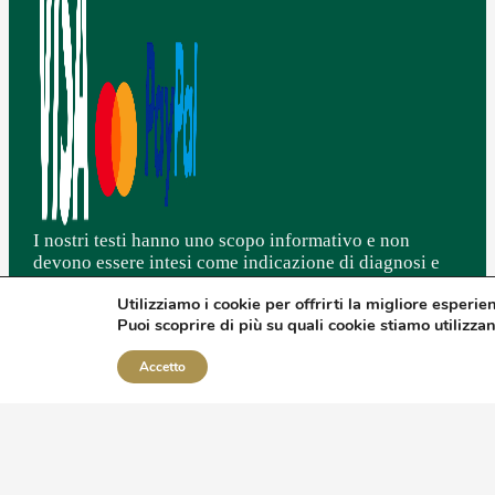
I nostri testi hanno uno scopo informativo e non
devono essere intesi come indicazione di diagnosi e
cura di stati patologici. Non intendono sostituirsi in
Utilizziamo i cookie per offrirti la migliore esperie
alcun modo al parere degli specialisti.
Puoi scoprire di più su quali cookie stiamo utilizza
L'integrazione NON deve essere intesa come sostituto
di una sana e corretta alimentazione associata ad uno
Accetto
stile di vita ottimale.
Crediamo fortemente nella nutraceutica/integrazione e
sui comprovati benefici.
I nostri prodotti sono regolarmente notificati ai vari
ministeri di tutti gli stati in Europa e nel mondo in cui
è autorizzata la commercializzazione.