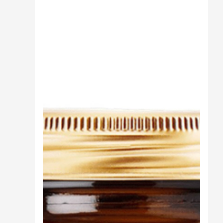
Sali minerali
Supporto Reni
Dimagrimento naturale
Ipoglicemizzanti
Diuretici Naturali
Termogenici
Altro