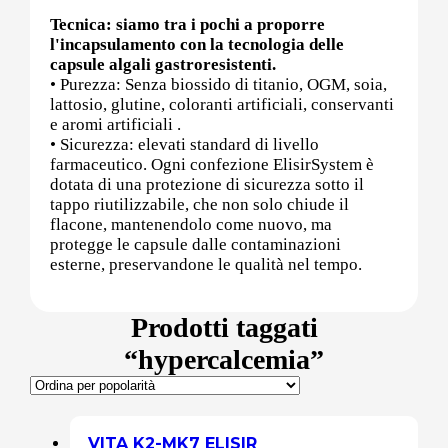
Tecnica: siamo tra i pochi a proporre
l'incapsulamento con la tecnologia delle
Post (PCT)
capsule algali gastroresistenti.
• Purezza: Senza biossido di titanio, OGM, soia,
lattosio, glutine, coloranti artificiali, conservanti
e aromi artificiali .
• Sicurezza: elevati standard di livello
Post Workout
farmaceutico. Ogni confezione ElisirSystem è
dotata di una protezione di sicurezza sotto il
tappo riutilizzabile, che non solo chiude il
flacone, mantenendolo come nuovo, ma
Pre-Workout
protegge le capsule dalle contaminazioni
esterne, preservandone le qualità nel tempo.
Prodotti taggati
Prostata
“hypercalcemia”
Proteine
VITA K2-MK7 ELISIR