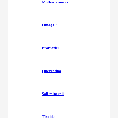
Multivitaminici
Omega 3
Probiotici
Quercetina
Sali minerali
Tiroide