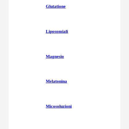
Glutatione
Liposomiali
Magnesio
Melatonina
Micosoluzioni