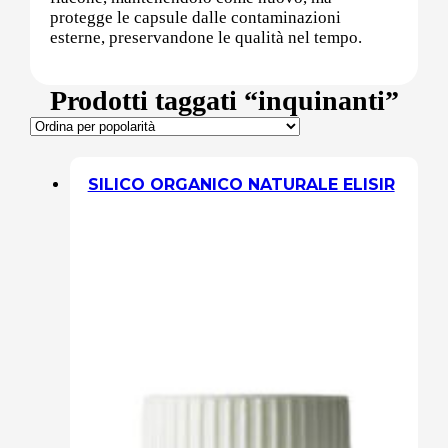
protegge le capsule dalle contaminazioni
esterne, preservandone le qualità nel tempo.
Sali minerali
Prodotti taggati “inquinanti”
Supporto Reni
SILICO ORGANICO NATURALE ELISIR
Dimagrimento naturale
Ipoglicemizzanti
Diuretici Naturali
Termogenici
Altro