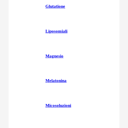
Glutatione
Liposomiali
Magnesio
Melatonina
Micosoluzioni