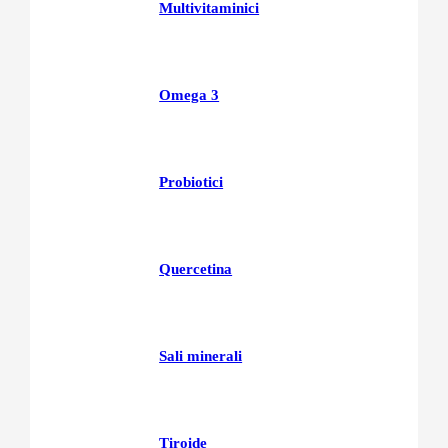
Multivitaminici
Omega 3
Probiotici
Quercetina
Sali minerali
Tiroide