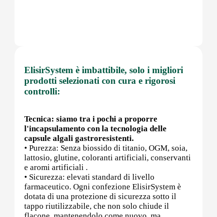
Post (PCT)
ElisirSystem è imbattibile, solo i migliori
Post Workout
prodotti selezionati con cura e rigorosi
controlli:
Pre-Workout
Tecnica: siamo tra i pochi a proporre
l'incapsulamento con la tecnologia delle
capsule algali gastroresistenti.
• Purezza: Senza biossido di titanio, OGM, soia,
Prostata
lattosio, glutine, coloranti artificiali, conservanti
e aromi artificiali .
• Sicurezza: elevati standard di livello
farmaceutico. Ogni confezione ElisirSystem è
dotata di una protezione di sicurezza sotto il
Proteine
tappo riutilizzabile, che non solo chiude il
flacone, mantenendolo come nuovo, ma