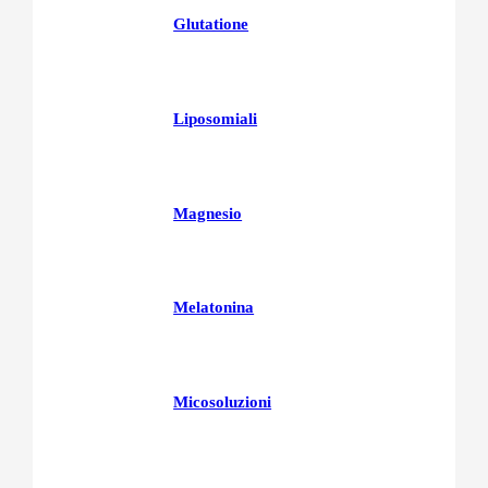
Glutatione
Liposomiali
Magnesio
Melatonina
Micosoluzioni