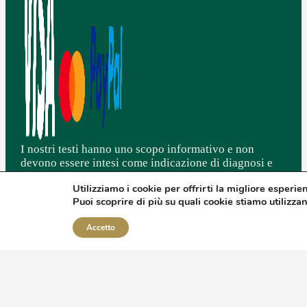
I nostri testi hanno uno scopo informativo e non
devono essere intesi come indicazione di diagnosi e
cura di stati patologici. Non intendono sostituirsi in
Utilizziamo i cookie per offrirti la migliore esperie
alcun modo al parere degli specialisti.
Puoi scoprire di più su quali cookie stiamo utilizza
L'integrazione NON deve essere intesa come sostituto
di una sana e corretta alimentazione associata ad uno
Accetto
stile di vita ottimale.
Crediamo fortemente nella nutraceutica/integrazione e
sui comprovati benefici.
I nostri prodotti sono regolarmente notificati ai vari
ministeri di tutti gli stati in Europa e nel mondo in cui
è autorizzata la commercializzazione.