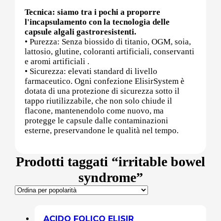
Tecnica: siamo tra i pochi a proporre
l'incapsulamento con la tecnologia delle
Post (PCT)
capsule algali gastroresistenti.
• Purezza: Senza biossido di titanio, OGM, soia,
lattosio, glutine, coloranti artificiali, conservanti
e aromi artificiali .
• Sicurezza: elevati standard di livello
Post Workout
farmaceutico. Ogni confezione ElisirSystem è
dotata di una protezione di sicurezza sotto il
tappo riutilizzabile, che non solo chiude il
flacone, mantenendolo come nuovo, ma
Pre-Workout
protegge le capsule dalle contaminazioni
esterne, preservandone le qualità nel tempo.
Prodotti taggati “irritable bowel
Prostata
syndrome”
Proteine
ACIDO FOLICO ELISIR