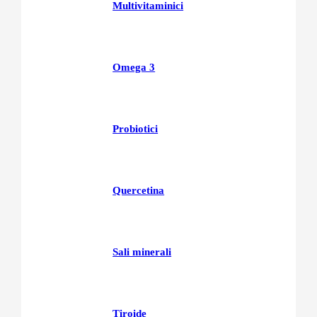
Multivitaminici
Omega 3
Probiotici
Quercetina
Sali minerali
Tiroide