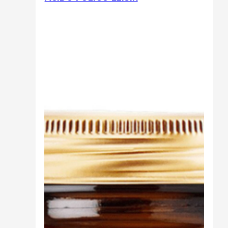
Sali minerali
Supporto Reni
Dimagrimento naturale
Ipoglicemizzanti
Diuretici Naturali
Termogenici
Altro