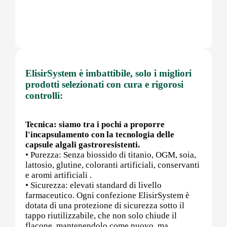
Post (PCT)
ElisirSystem è imbattibile, solo i migliori
Post Workout
prodotti selezionati con cura e rigorosi
controlli:
Pre-Workout
Tecnica: siamo tra i pochi a proporre
l'incapsulamento con la tecnologia delle
capsule algali gastroresistenti.
• Purezza: Senza biossido di titanio, OGM, soia,
Prostata
lattosio, glutine, coloranti artificiali, conservanti
e aromi artificiali .
• Sicurezza: elevati standard di livello
farmaceutico. Ogni confezione ElisirSystem è
dotata di una protezione di sicurezza sotto il
Proteine
tappo riutilizzabile, che non solo chiude il
flacone, mantenendolo come nuovo, ma