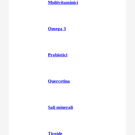
Multivitaminici
Omega 3
Probiotici
Quercetina
Sali minerali
Tiroide