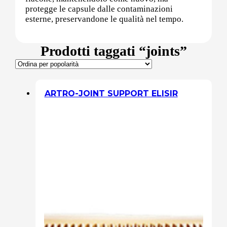
protegge le capsule dalle contaminazioni
esterne, preservandone le qualità nel tempo.
Sali minerali
Prodotti taggati “joints”
Supporto Reni
ARTRO-JOINT SUPPORT ELISIR
Dimagrimento naturale
Ipoglicemizzanti
Diuretici Naturali
Termogenici
Altro