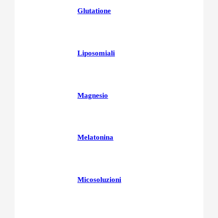
Glutatione
Liposomiali
Magnesio
Melatonina
Micosoluzioni