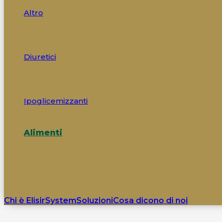
Altro
Diuretici
Ipoglicemizzanti
Alimenti
Chi è ElisirSystem
Soluzioni
Cosa dicono di noi