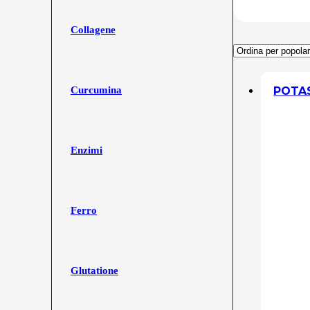
Collagene
POTAS
Curcumina
Enzimi
Ferro
Glutatione