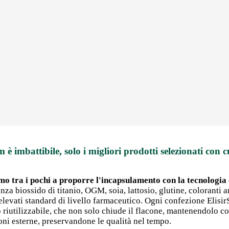
m è imbattibile, solo i migliori prodotti selezionati con c
mo tra i pochi a proporre l'incapsulamento con la tecnologia d
nza biossido di titanio, OGM, soia, lattosio, glutine, coloranti art
 elevati standard di livello farmaceutico. Ogni confezione Elisi
po riutilizzabile, che non solo chiude il flacone, mantenendolo 
ni esterne, preservandone le qualità nel tempo.