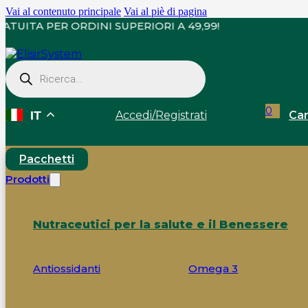
Vai al contenuto principale
Vai al piè di pagina
GNA GRATUITA PER ORDINI SUPERIORI A 49,99!
Ricerca
prodotti
0
Accedi
/
Registrati
Car
IT
Pacchetti
Prodotti
Nutraceutici per la salute e il Benessere
Antiossidanti
Omega 3