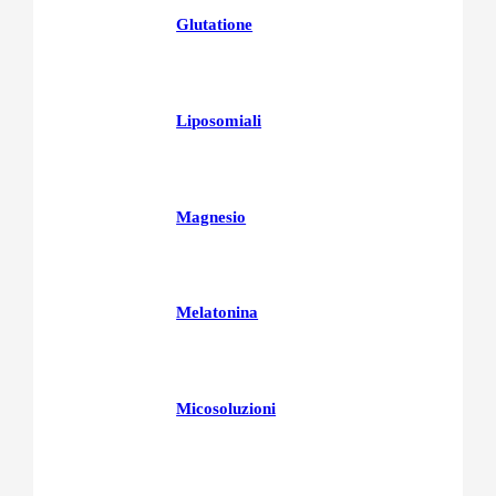
Glutatione
Liposomiali
Magnesio
Melatonina
Micosoluzioni