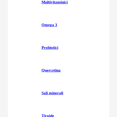
Multivitaminici
Omega 3
Probiotici
Quercetina
Sali minerali
Tiroide