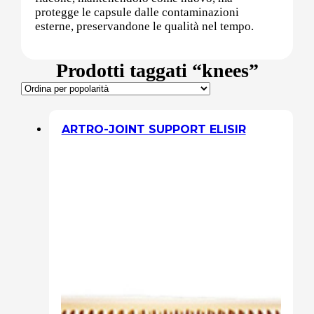
protegge le capsule dalle contaminazioni
esterne, preservandone le qualità nel tempo.
Sali minerali
Prodotti taggati “knees”
Supporto Reni
ARTRO-JOINT SUPPORT ELISIR
Dimagrimento naturale
Ipoglicemizzanti
Diuretici Naturali
Termogenici
Altro