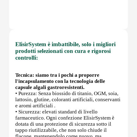
Post (PCT)
ElisirSystem è imbattibile, solo i migliori
Post Workout
prodotti selezionati con cura e rigorosi
controlli:
Pre-Workout
Tecnica: siamo tra i pochi a proporre
l'incapsulamento con la tecnologia delle
capsule algali gastroresistenti.
• Purezza: Senza biossido di titanio, OGM, soia,
Prostata
lattosio, glutine, coloranti artificiali, conservanti
e aromi artificiali .
• Sicurezza: elevati standard di livello
farmaceutico. Ogni confezione ElisirSystem è
dotata di una protezione di sicurezza sotto il
Proteine
tappo riutilizzabile, che non solo chiude il
flacone, mantenendolo come nuovo, ma