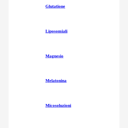
Glutatione
Liposomiali
Magnesio
Melatonina
Micosoluzioni