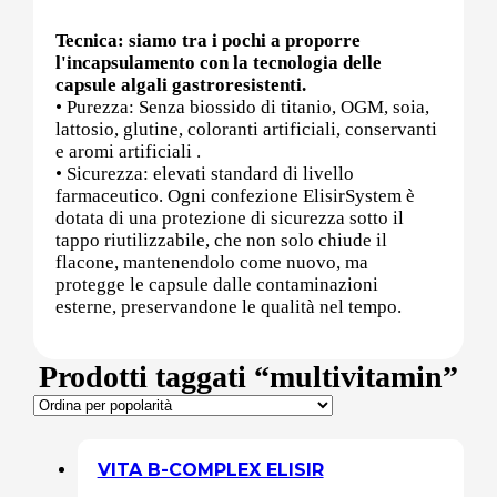
Tecnica: siamo tra i pochi a proporre
Sali minerali
l'incapsulamento con la tecnologia delle
capsule algali gastroresistenti.
• Purezza: Senza biossido di titanio, OGM, soia,
lattosio, glutine, coloranti artificiali, conservanti
Supporto Reni
e aromi artificiali .
• Sicurezza: elevati standard di livello
farmaceutico. Ogni confezione ElisirSystem è
dotata di una protezione di sicurezza sotto il
tappo riutilizzabile, che non solo chiude il
Dimagrimento naturale
flacone, mantenendolo come nuovo, ma
protegge le capsule dalle contaminazioni
esterne, preservandone le qualità nel tempo.
Ipoglicemizzanti
Prodotti taggati “multivitamin”
Diuretici Naturali
Termogenici
VITA B-COMPLEX ELISIR
Altro