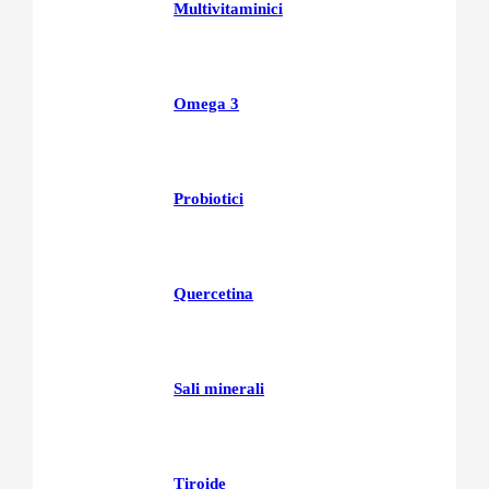
Multivitaminici
Omega 3
Probiotici
Quercetina
Sali minerali
Tiroide