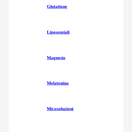
Glutatione
Liposomiali
Magnesio
Melatonina
Micosoluzioni