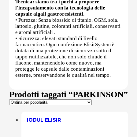
Tecnica: siamo tra i pochi a proporre
l'incapsulamento con la tecnologia delle
capsule algali gastroresistenti.
Post (PCT)
• Purezza: Senza biossido di titanio, OGM, soia,
lattosio, glutine, coloranti artificiali, conservanti
e aromi artificiali .
• Sicurezza: elevati standard di livello
farmaceutico. Ogni confezione ElisirSystem è
Post Workout
dotata di una protezione di sicurezza sotto il
tappo riutilizzabile, che non solo chiude il
flacone, mantenendolo come nuovo, ma
protegge le capsule dalle contaminazioni
Pre-Workout
esterne, preservandone le qualità nel tempo.
Prodotti taggati “PARKINSON”
Prostata
IODUL ELISIR
Proteine