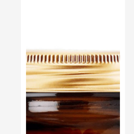
Sali minerali
Supporto Reni
Dimagrimento naturale
Ipoglicemizzanti
Diuretici Naturali
Termogenici
Altro