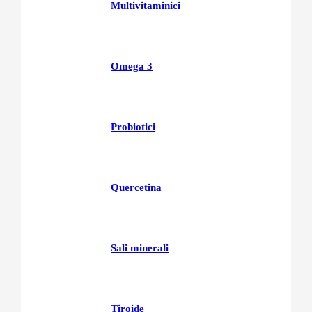
Multivitaminici
Omega 3
Probiotici
Quercetina
Sali minerali
Tiroide