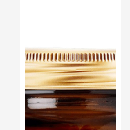
Sali minerali
Supporto Reni
Dimagrimento naturale
Ipoglicemizzanti
Diuretici Naturali
Termogenici
Altro