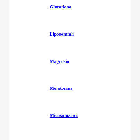
Glutatione
Liposomiali
Magnesio
Melatonina
Micosoluzioni