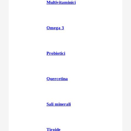
Multivitaminici
Omega 3
Probiotici
Quercetina
Sali minerali
Tiroide