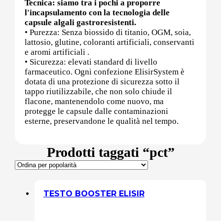
Tecnica: siamo tra i pochi a proporre
l'incapsulamento con la tecnologia delle
capsule algali gastroresistenti.
Post (PCT)
• Purezza: Senza biossido di titanio, OGM, soia,
lattosio, glutine, coloranti artificiali, conservanti
e aromi artificiali .
• Sicurezza: elevati standard di livello
farmaceutico. Ogni confezione ElisirSystem è
Post Workout
dotata di una protezione di sicurezza sotto il
tappo riutilizzabile, che non solo chiude il
flacone, mantenendolo come nuovo, ma
protegge le capsule dalle contaminazioni
Pre-Workout
esterne, preservandone le qualità nel tempo.
Prodotti taggati “pct”
Prostata
TESTO BOOSTER ELISIR
Proteine