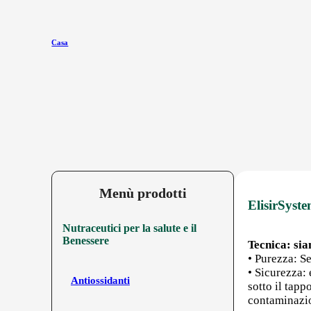
Casa
Menù prodotti
ElisirSyste
Nutraceutici per la salute e il
Benessere
Tecnica: sia
• Purezza: Se
• Sicurezza:
Antiossidanti
sotto il tap
contaminazio