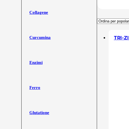
Collagene
TRI-Z
Curcumina
Enzimi
Ferro
Glutatione