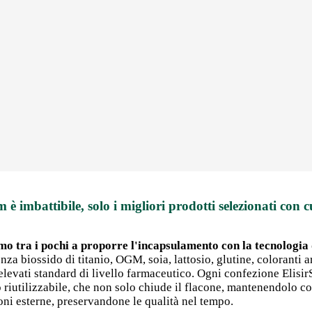
m è imbattibile, solo i migliori prodotti selezionati con c
mo tra i pochi a proporre l'incapsulamento con la tecnologia d
nza biossido di titanio, OGM, soia, lattosio, glutine, coloranti art
 elevati standard di livello farmaceutico. Ogni confezione Elisi
po riutilizzabile, che non solo chiude il flacone, mantenendolo 
ni esterne, preservandone le qualità nel tempo.