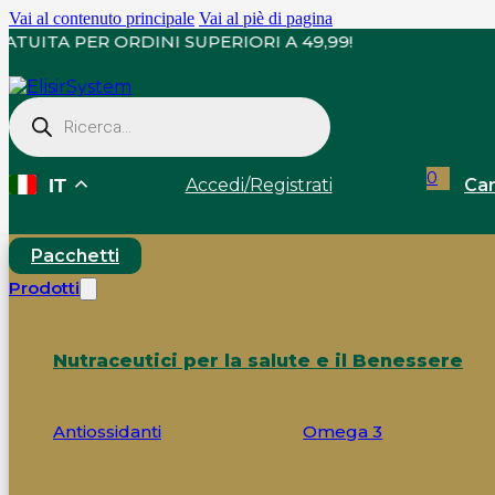
Vai al contenuto principale
Vai al piè di pagina
EGNA GRATUITA PER ORDINI SUPERIORI A 49,99!
Ricerca
prodotti
0
Accedi
/
Registrati
Car
IT
Pacchetti
Prodotti
Nutraceutici per la salute e il Benessere
Antiossidanti
Omega 3