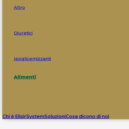
Altro
Diuretici
Ipoglicemizzanti
Alimenti
Chi è ElisirSystem
Soluzioni
Cosa dicono di noi