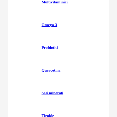
Multivitaminici
Omega 3
Probiotici
Quercetina
Sali minerali
Tiroide