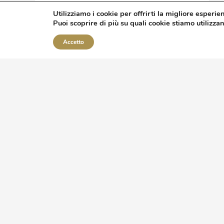
Utilizziamo i cookie per offrirti la migliore esperie
Puoi scoprire di più su quali cookie stiamo utilizza
Guarda Il Prodotto
Accetto
ASSISTENZA
Chi siamo
Cookie policy