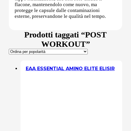
flacone, mantenendolo come nuovo, ma
protegge le capsule dalle contaminazioni
Sali minerali
esterne, preservandone le qualità nel tempo.
Prodotti taggati “POST
Supporto Reni
WORKOUT”
Dimagrimento naturale
EAA ESSENTIAL AMINO ELITE ELISIR
Ipoglicemizzanti
Diuretici Naturali
Termogenici
Altro