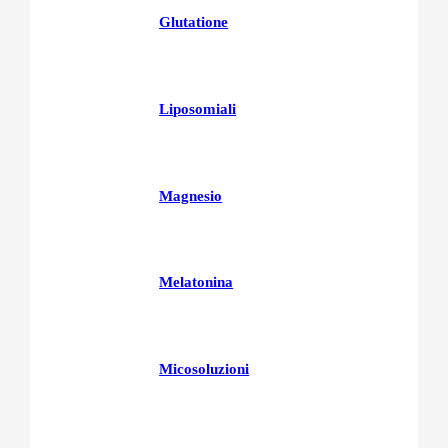
Glutatione
Liposomiali
Magnesio
Melatonina
Micosoluzioni