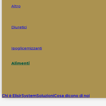
Altro
Diuretici
Ipoglicemizzanti
Alimenti
Chi è ElisirSystem
Soluzioni
Cosa dicono di noi