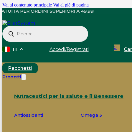
Vai al contenuto principale
Vai al piè di pagina
GNA GRATUITA PER ORDINI SUPERIORI A 49,99!
Ricerca
prodotti
0
Accedi
/
Registrati
Car
IT
Pacchetti
Prodotti
Nutraceutici per la salute e il Benessere
Antiossidanti
Omega 3