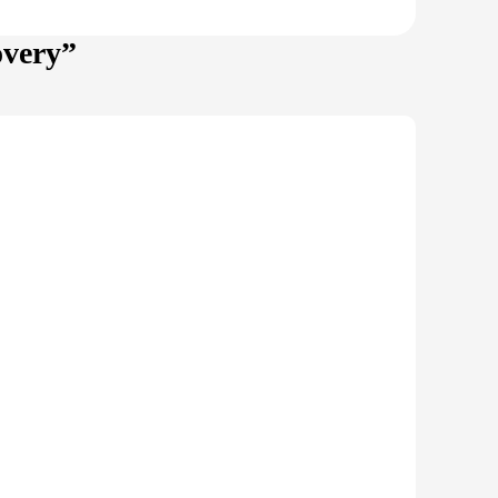
overy”