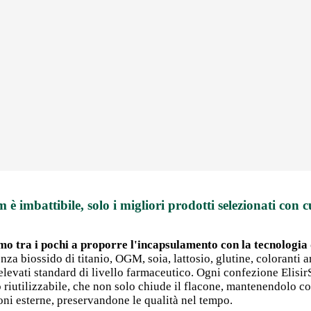
m è imbattibile, solo i migliori prodotti selezionati con c
mo tra i pochi a proporre l'incapsulamento con la tecnologia d
nza biossido di titanio, OGM, soia, lattosio, glutine, coloranti art
 elevati standard di livello farmaceutico. Ogni confezione Elisi
po riutilizzabile, che non solo chiude il flacone, mantenendolo 
ni esterne, preservandone le qualità nel tempo.