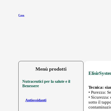
Casa
Menù prodotti
ElisirSyste
Nutraceutici per la salute e il
Benessere
Tecnica: sia
• Purezza: Se
• Sicurezza:
Antiossidanti
sotto il tap
contaminazio