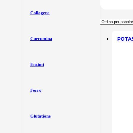
Collagene
POTAS
Curcumina
Enzimi
Ferro
Glutatione