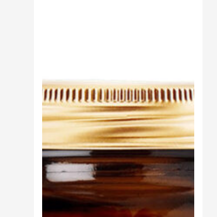
Sali minerali
Supporto Reni
Dimagrimento naturale
Ipoglicemizzanti
Diuretici Naturali
Termogenici
Altro