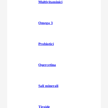
Multivitaminici
Omega 3
Probiotici
Quercetina
Sali minerali
Tiroide