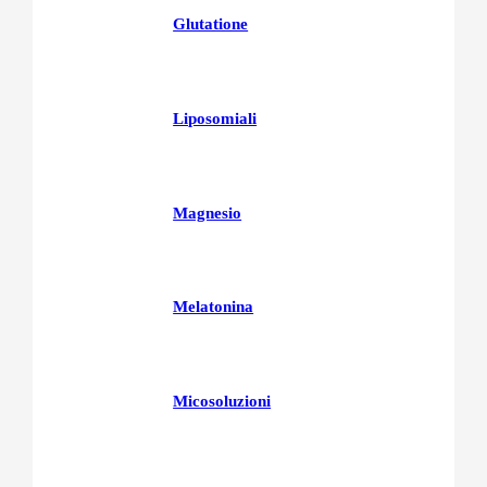
Glutatione
Liposomiali
Magnesio
Melatonina
Micosoluzioni