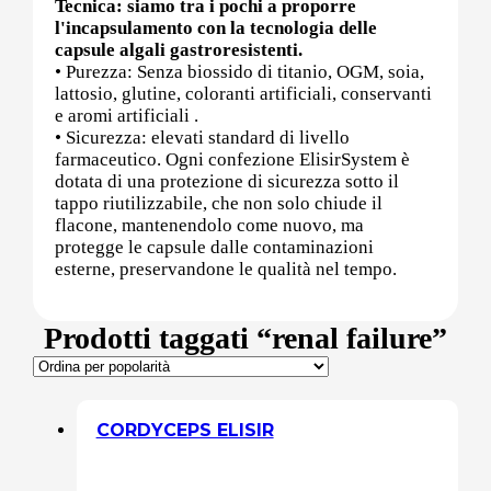
Tecnica: siamo tra i pochi a proporre
l'incapsulamento con la tecnologia delle
capsule algali gastroresistenti.
Post (PCT)
• Purezza: Senza biossido di titanio, OGM, soia,
lattosio, glutine, coloranti artificiali, conservanti
e aromi artificiali .
• Sicurezza: elevati standard di livello
farmaceutico. Ogni confezione ElisirSystem è
Post Workout
dotata di una protezione di sicurezza sotto il
tappo riutilizzabile, che non solo chiude il
flacone, mantenendolo come nuovo, ma
protegge le capsule dalle contaminazioni
Pre-Workout
esterne, preservandone le qualità nel tempo.
Prodotti taggati “renal failure”
Prostata
CORDYCEPS ELISIR
Proteine