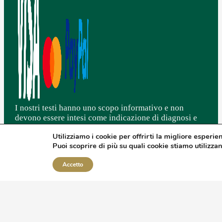
I nostri testi hanno uno scopo informativo e non
devono essere intesi come indicazione di diagnosi e
cura di stati patologici. Non intendono sostituirsi in
Utilizziamo i cookie per offrirti la migliore esperie
alcun modo al parere degli specialisti.
Puoi scoprire di più su quali cookie stiamo utilizza
L'integrazione NON deve essere intesa come sostituto
di una sana e corretta alimentazione associata ad uno
Accetto
stile di vita ottimale.
Crediamo fortemente nella nutraceutica/integrazione e
sui comprovati benefici.
I nostri prodotti sono regolarmente notificati ai vari
ministeri di tutti gli stati in Europa e nel mondo in cui
è autorizzata la commercializzazione.