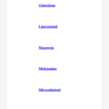
Glutatione
Liposomiali
Magnesio
Melatonina
Micosoluzioni