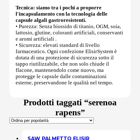
Tecnica: siamo tra i pochi a proporre
l'incapsulamento con la tecnologia delle
Post (PCT)
capsule algali gastroresistenti.
• Purezza: Senza biossido di titanio, OGM, soia,
lattosio, glutine, coloranti artificiali, conservanti
e aromi artificiali .
• Sicurezza: elevati standard di livello
Post Workout
farmaceutico. Ogni confezione ElisirSystem è
dotata di una protezione di sicurezza sotto il
tappo riutilizzabile, che non solo chiude il
flacone, mantenendolo come nuovo, ma
Pre-Workout
protegge le capsule dalle contaminazioni
esterne, preservandone le qualità nel tempo.
Prodotti taggati “serenoa
Prostata
rapens”
Proteine
SAW PALMETTO ELISIR