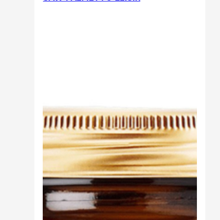
Sali minerali
Supporto Reni
Dimagrimento naturale
Ipoglicemizzanti
Diuretici Naturali
Termogenici
Altro