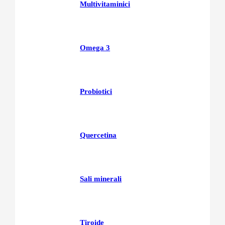
Multivitaminici
Omega 3
Probiotici
Quercetina
Sali minerali
Tiroide