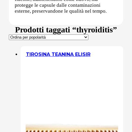
protegge le capsule dalle contaminazioni
esterne, preservandone le qualità nel tempo.
Sali minerali
Prodotti taggati “thyroiditis”
Supporto Reni
TIROSINA TEANINA ELISIR
Dimagrimento naturale
Ipoglicemizzanti
Diuretici Naturali
Termogenici
Altro