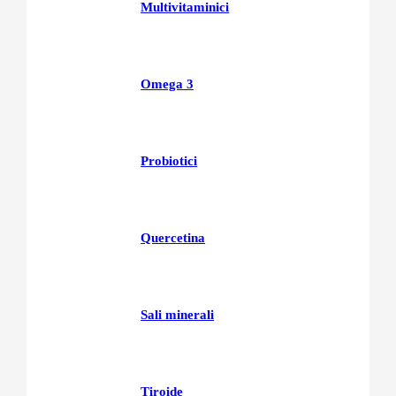
Multivitaminici
Omega 3
Probiotici
Quercetina
Sali minerali
Tiroide