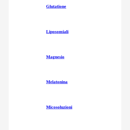
Glutatione
Liposomiali
Magnesio
Melatonina
Micosoluzioni