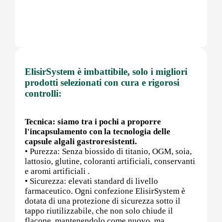
Post (PCT)
ElisirSystem è imbattibile, solo i migliori
Post Workout
prodotti selezionati con cura e rigorosi
controlli:
Pre-Workout
Tecnica: siamo tra i pochi a proporre
l'incapsulamento con la tecnologia delle
capsule algali gastroresistenti.
• Purezza: Senza biossido di titanio, OGM, soia,
Prostata
lattosio, glutine, coloranti artificiali, conservanti
e aromi artificiali .
• Sicurezza: elevati standard di livello
farmaceutico. Ogni confezione ElisirSystem è
dotata di una protezione di sicurezza sotto il
Proteine
tappo riutilizzabile, che non solo chiude il
flacone, mantenendolo come nuovo, ma