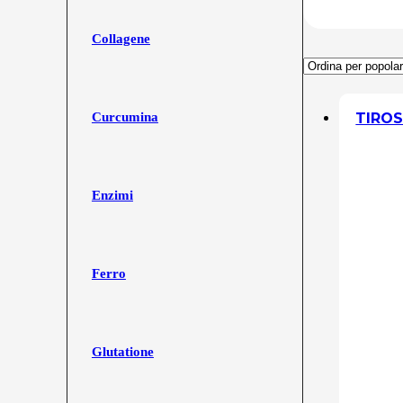
Collagene
TIROS
Curcumina
Enzimi
Ferro
Glutatione