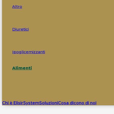
Altro
Diuretici
Ipoglicemizzanti
Alimenti
Chi è ElisirSystem
Soluzioni
Cosa dicono di noi