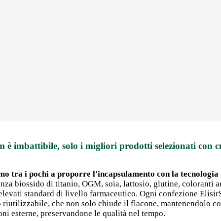
m è imbattibile, solo i migliori prodotti selezionati con c
mo tra i pochi a proporre l'incapsulamento con la tecnologia d
nza biossido di titanio, OGM, soia, lattosio, glutine, coloranti art
 elevati standard di livello farmaceutico. Ogni confezione Elisi
po riutilizzabile, che non solo chiude il flacone, mantenendolo 
ni esterne, preservandone le qualità nel tempo.