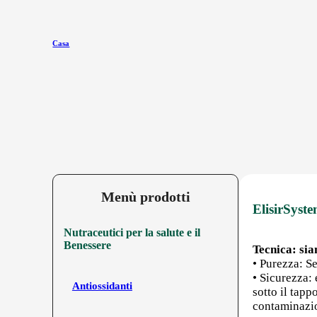
Casa
Menù prodotti
ElisirSyste
Nutraceutici per la salute e il
Benessere
Tecnica: sia
• Purezza: Se
• Sicurezza:
Antiossidanti
sotto il tap
contaminazio