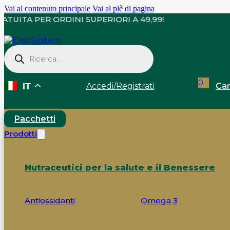
Vai al contenuto principale
Vai al piè di pagina
GNA GRATUITA PER ORDINI SUPERIORI A 49,99!
Ricerca
prodotti
0
Accedi
/
Registrati
Car
IT
Pacchetti
Prodotti
Nutraceutici per la salute e il Benessere
Antiossidanti
Omega 3