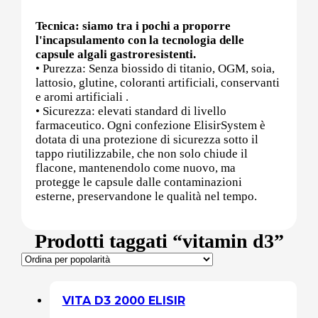
Tecnica: siamo tra i pochi a proporre
Sali minerali
l'incapsulamento con la tecnologia delle
capsule algali gastroresistenti.
• Purezza: Senza biossido di titanio, OGM, soia,
lattosio, glutine, coloranti artificiali, conservanti
Supporto Reni
e aromi artificiali .
• Sicurezza: elevati standard di livello
farmaceutico. Ogni confezione ElisirSystem è
dotata di una protezione di sicurezza sotto il
tappo riutilizzabile, che non solo chiude il
Dimagrimento naturale
flacone, mantenendolo come nuovo, ma
protegge le capsule dalle contaminazioni
esterne, preservandone le qualità nel tempo.
Ipoglicemizzanti
Prodotti taggati “vitamin d3”
Diuretici Naturali
Termogenici
VITA D3 2000 ELISIR
Altro