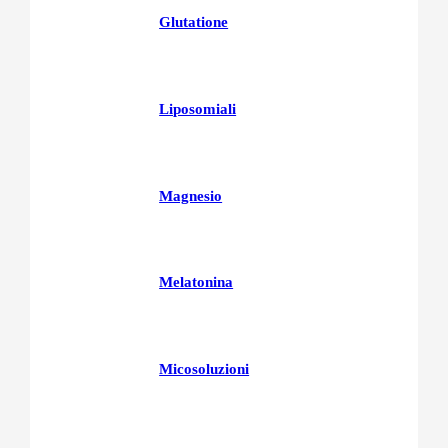
Glutatione
Liposomiali
Magnesio
Melatonina
Micosoluzioni