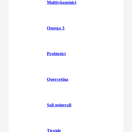
Multivitaminici
Omega 3
Probiotici
Quercetina
Sali minerali
Tiroide