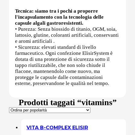
Tecnica: siamo tra i pochi a proporre
Sali minerali
l'incapsulamento con la tecnologia delle
capsule algali gastroresistenti.
• Purezza: Senza biossido di titanio, OGM, soia,
lattosio, glutine, coloranti artificiali, conservanti
Supporto Reni
e aromi artificiali .
• Sicurezza: elevati standard di livello
farmaceutico. Ogni confezione ElisirSystem è
dotata di una protezione di sicurezza sotto il
tappo riutilizzabile, che non solo chiude il
Dimagrimento naturale
flacone, mantenendolo come nuovo, ma
protegge le capsule dalle contaminazioni
esterne, preservandone le qualità nel tempo.
Ipoglicemizzanti
Prodotti taggati “vitamins”
Diuretici Naturali
Termogenici
VITA B-COMPLEX ELISIR
Altro