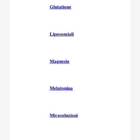
Glutatione
Liposomiali
Magnesio
Melatonina
Micosoluzioni