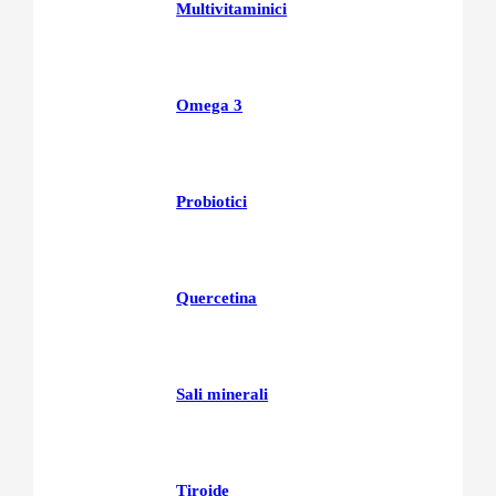
Multivitaminici
Omega 3
Probiotici
Quercetina
Sali minerali
Tiroide