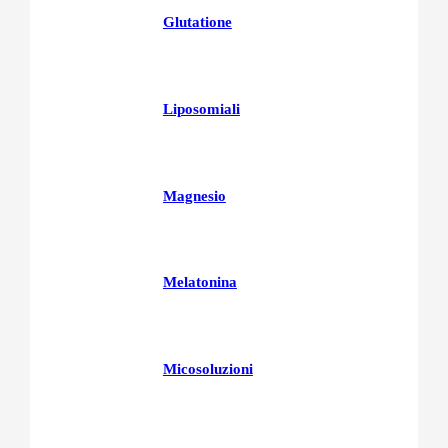
Glutatione
Liposomiali
Magnesio
Melatonina
Micosoluzioni