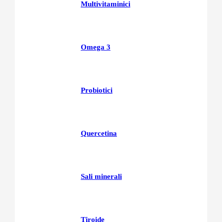
Multivitaminici
Omega 3
Probiotici
Quercetina
Sali minerali
Tiroide