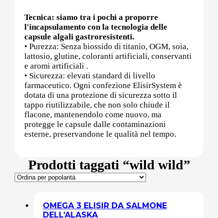
Tecnica: siamo tra i pochi a proporre
Sali minerali
l'incapsulamento con la tecnologia delle
capsule algali gastroresistenti.
• Purezza: Senza biossido di titanio, OGM, soia,
lattosio, glutine, coloranti artificiali, conservanti
Supporto Reni
e aromi artificiali .
• Sicurezza: elevati standard di livello
farmaceutico. Ogni confezione ElisirSystem è
dotata di una protezione di sicurezza sotto il
tappo riutilizzabile, che non solo chiude il
Dimagrimento naturale
flacone, mantenendolo come nuovo, ma
protegge le capsule dalle contaminazioni
esterne, preservandone le qualità nel tempo.
Ipoglicemizzanti
Prodotti taggati “wild wild”
Diuretici Naturali
Termogenici
OMEGA 3 ELISIR DA SALMONE
Altro
DELL’ALASKA