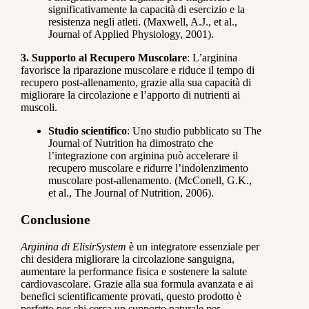
significativamente la capacità di esercizio e la
resistenza negli atleti. (Maxwell, A.J., et al.,
Journal of Applied Physiology, 2001).
3. Supporto al Recupero Muscolare
: L’arginina
favorisce la riparazione muscolare e riduce il tempo di
recupero post-allenamento, grazie alla sua capacità di
migliorare la circolazione e l’apporto di nutrienti ai
muscoli.
Studio scientifico
: Uno studio pubblicato su The
Journal of Nutrition ha dimostrato che
l’integrazione con arginina può accelerare il
recupero muscolare e ridurre l’indolenzimento
muscolare post-allenamento. (McConell, G.K.,
et al., The Journal of Nutrition, 2006).
Conclusione
Arginina di ElisirSystem
è un integratore essenziale per
chi desidera migliorare la circolazione sanguigna,
aumentare la performance fisica e sostenere la salute
cardiovascolare. Grazie alla sua formula avanzata e ai
benefici scientificamente provati, questo prodotto è
perfetto per chi cerca un supporto naturale per