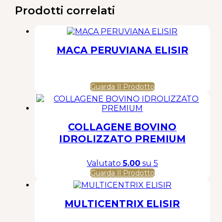
Prodotti correlati
MACA PERUVIANA ELISIR
Guarda Il Prodotto
COLLAGENE BOVINO
IDROLIZZATO PREMIUM
Valutato
5.00
su 5
Questo
Guarda Il Prodotto
prodotto
ha
più
MULTICENTRIX ELISIR
varianti.
Le