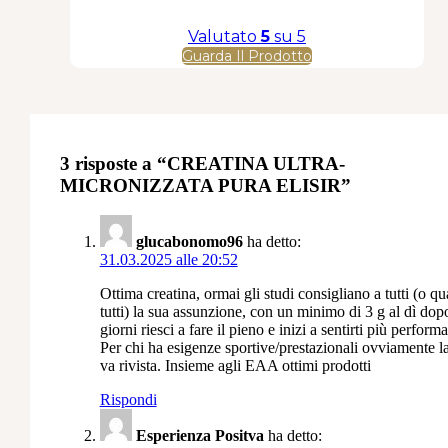
opzioni
possono
Valutato
5
su 5
essere
Guarda Il Prodotto
scelte
nella
pagina
del
prodotto
3 risposte a “CREATINA ULTRA-
MICRONIZZATA PURA ELISIR”
glucabonomo96
ha detto:
31.03.2025 alle 20:52
Ottima creatina, ormai gli studi consigliano a tutti (o qu
tutti) la sua assunzione, con un minimo di 3 g al dì dop
giorni riesci a fare il pieno e inizi a sentirti più performa
Per chi ha esigenze sportive/prestazionali ovviamente l
va rivista. Insieme agli EAA ottimi prodotti
Rispondi
Esperienza Positva
ha detto: