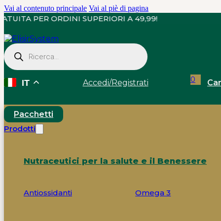
Vai al contenuto principale
Vai al piè di pagina
EGNA GRATUITA PER ORDINI SUPERIORI A 49,99!
Ricerca
prodotti
0
Accedi
/
Registrati
Car
IT
Pacchetti
Prodotti
Nutraceutici per la salute e il Benessere
Antiossidanti
Omega 3