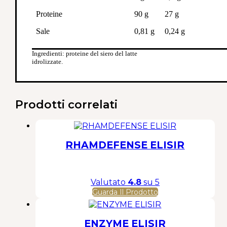
Proteine
90 g
27 g
Sale
0,81 g
0,24 g
Ingredienti: proteine del siero del latte
idrolizzate.
Prodotti correlati
RHAMDEFENSE ELISIR
Valutato
4.8
su 5
Guarda Il Prodotto
ENZYME ELISIR