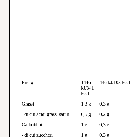
Energia
1446
436 kJ/103 kcal
kJ/341
kcal
Grassi
1,3 g
0,3 g
- di cui acidi grassi saturi
0,5 g
0,2 g
Carboidrati
1 g
0,3 g
- di cui zuccheri
1 g
0,3 g