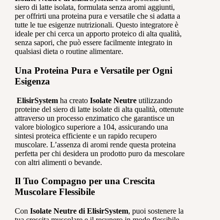
siero di latte isolata, formulata senza aromi aggiunti,
per offrirti una proteina pura e versatile che si adatta a
tutte le tue esigenze nutrizionali. Questo integratore è
ideale per chi cerca un apporto proteico di alta qualità,
senza sapori, che può essere facilmente integrato in
qualsiasi dieta o routine alimentare.
Una Proteina Pura e Versatile per Ogni
Esigenza
ElisirSystem
ha creato
Isolate Neutre
utilizzando
proteine del siero di latte isolate di alta qualità, ottenute
attraverso un processo enzimatico che garantisce un
valore biologico superiore a 104, assicurando una
sintesi proteica efficiente e un rapido recupero
muscolare. L’assenza di aromi rende questa proteina
perfetta per chi desidera un prodotto puro da mescolare
con altri alimenti o bevande.
Il Tuo Compagno per una Crescita
Muscolare Flessibile
Con
Isolate Neutre di ElisirSystem
, puoi sostenere la
tua crescita muscolare e il recupero in modo flessibile,