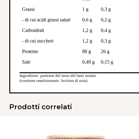
Grassi
1 g
0,3 g
- di cui acidi grassi saturi
0.6 g
0,2 g
Carboidrati
1,2 g
0,4 g
- di cui zuccheri
1,2 g
0,3 g
Proteine
88 g
26 g
Sale
0,49 g
0,15 g
Ingredienti: proteine del siero del latte isolate
(contiene emulsionante: lecitina di soia).
Prodotti correlati